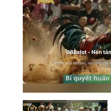
888slot - Nền tản
Khám phá 888slot, nơi cung cấp 