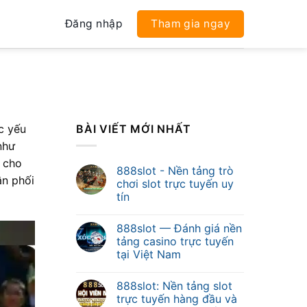
Đăng nhập
Tham gia ngay
ác yếu
BÀI VIẾT MỚI NHẤT
như
g cho
888slot - Nền tảng trò
ân phối
chơi slot trực tuyến uy
tín
888slot — Đánh giá nền
tảng casino trực tuyến
tại Việt Nam
888slot: Nền tảng slot
trực tuyến hàng đầu và