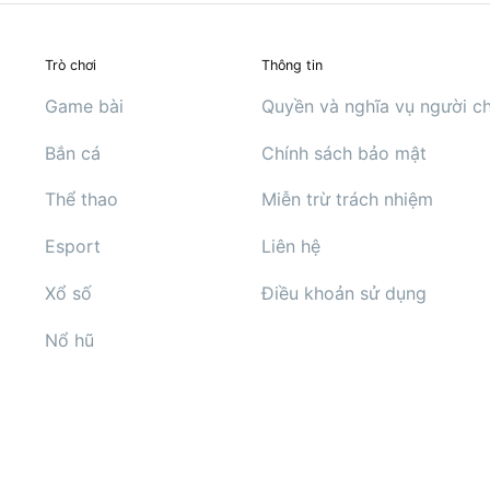
Trò chơi
Thông tin
Game bài
Quyền và nghĩa vụ người ch
Bắn cá
Chính sách bảo mật
Thể thao
Miễn trừ trách nhiệm
Esport
Liên hệ
Xổ số
Điều khoản sử dụng
Nổ hũ