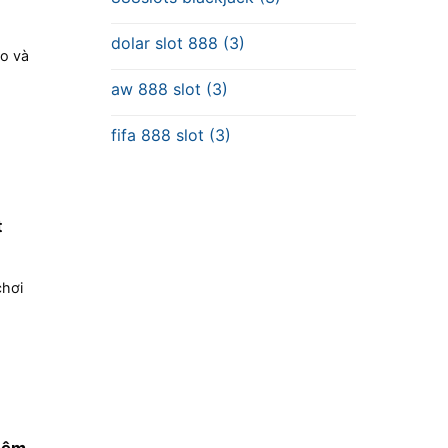
dolar slot 888 (3)
o và
aw 888 slot (3)
fifa 888 slot (3)
t
chơi
hiệm