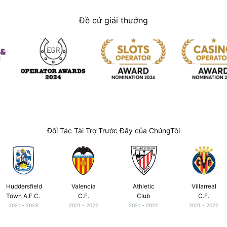
Đề cử giải thưởng
Đối Tác Tài Trợ Trước Đây của ChúngTôi
Huddersfield
Valencia
Athletic
Villarreal
Town A.F.C.
C.F.
Club
C.F.
2021 - 2023
2021 - 2022
2021 - 2022
2021 - 2022