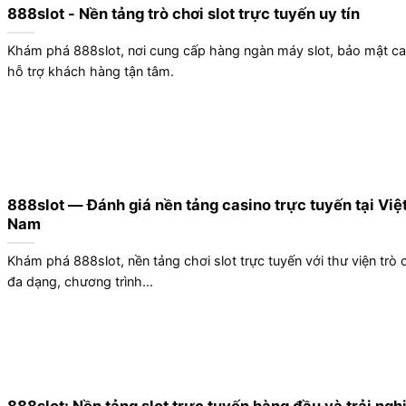
888slot - Nền tảng trò chơi slot trực tuyến uy tín
Khám phá 888slot, nơi cung cấp hàng ngàn máy slot, bảo mật ca
hỗ trợ khách hàng tận tâm.
888slot — Đánh giá nền tảng casino trực tuyến tại Việ
Nam
Khám phá 888slot, nền tảng chơi slot trực tuyến với thư viện trò 
đa dạng, chương trình...
888slot: Nền tảng slot trực tuyến hàng đầu và trải ng