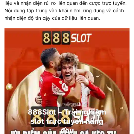
liệu và nhận diện rủi ro liên quan đến cược trực tuyến.
Nội dung tập trung vào khái niệm, ứng dụng và cách
nhận diện độ tin cậy của dữ liệu liên quan.
HƯỚNG DẪN
888Slot – Trải nghiệm
slot trực tuyến hàng
đầu