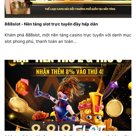
888slot - Nền tảng slot trực tuyến đầy hấp dẫn
Khám phá 888slot, một nền tảng casino trực tuyến với danh mục
slot phong phú, thanh toán an toàn...