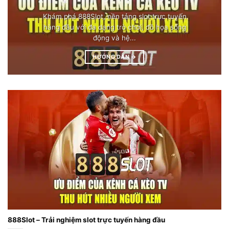
Khám phá 888Slot, nền tảng slot trực tuyến
hàng đầu với đa dạng trò chơi, đồ họa sống
động và hệ...
HƯỚNG DẪN
→
888Slot – Trải nghiệm slot trực tuyến hàng đầu