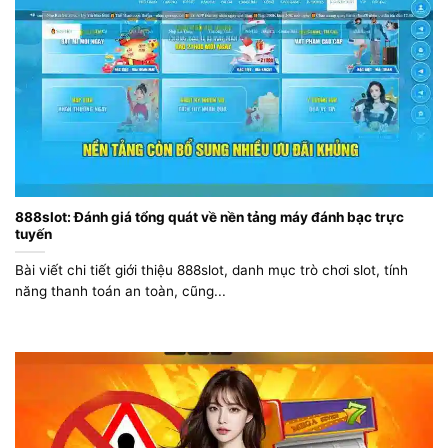
888slot: Đánh giá tổng quát về nền tảng máy đánh bạc trực
tuyến
Bài viết chi tiết giới thiệu 888slot, danh mục trò chơi slot, tính
năng thanh toán an toàn, cũng...