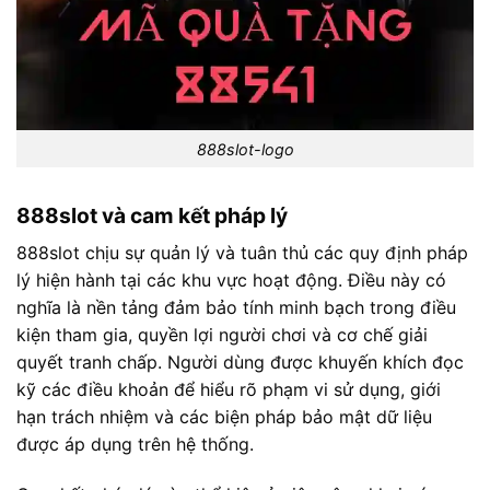
888slot-logo
888slot và cam kết pháp lý
888slot chịu sự quản lý và tuân thủ các quy định pháp
lý hiện hành tại các khu vực hoạt động. Điều này có
nghĩa là nền tảng đảm bảo tính minh bạch trong điều
kiện tham gia, quyền lợi người chơi và cơ chế giải
quyết tranh chấp. Người dùng được khuyến khích đọc
kỹ các điều khoản để hiểu rõ phạm vi sử dụng, giới
hạn trách nhiệm và các biện pháp bảo mật dữ liệu
được áp dụng trên hệ thống.