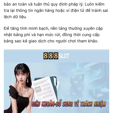
bảo an toàn và tuân thủ quy định pháp lý. Luôn kiểm
tra lại thông tin ngân hàng hoặc ví điện tử để tránh sai
lệch dữ liệu.
Để tăng tính minh bạch, nền tảng thường xuyên cập
nhật bảng phí và hạn mức rút, đồng thời cung cấp
bảng sao kê giao dịch cho người chơi tham khảo.