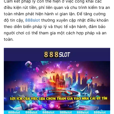
Cam kết pháp lý còn thể hiện ở việc công khai các
điều kiện rút tiền, phí liên quan và chu trình kiểm tra an
toàn nhằm phát hiện hành vi gian lận. Để tăng cường
độ tin cậy,
888slot
thường xuyên cập nhật điều khoản
theo diễn biến pháp lý và thực tế vận hành, đảm bảo
người chơi có thể tham gia một cách hợp pháp và an
toàn.