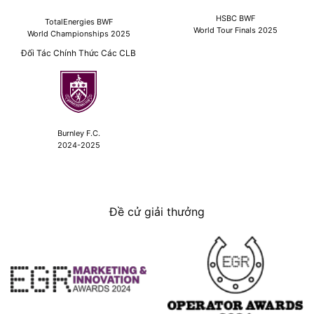
HSBC BWF
TotalEnergies BWF
World Tour Finals 2025
World Championships 2025
Đối Tác Chính Thức Các CLB
Burnley F.C.
2024-2025
Đề cử giải thưởng