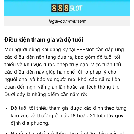
legal-commitment
Điều kiện tham gia và độ tuổi
Mọi người dùng khi đăng ký tại 888slot cần đáp ứng
các điều kiện nền tảng đưa ra, bao gồm độ tuổi tối
thiểu và khu vực được phép truy cập. Việc tuân thủ
các điều kiện này giúp hạn chế rủi ro pháp lý cho
người chơi và bảo vệ người mới khỏi các rủi ro liên
quan đến nghi vấn gian lận hoặc sai lệch thông tin.
Dưới đây là những điểm cần nắm rõ:
Độ tuổi tối thiểu tham gia được xác định theo từng
khu vực và thường ở mức 18 hoặc 21 tuổi tùy quy
định địa phương.
Người chơi phải có thông tin cá nhân chính xác và