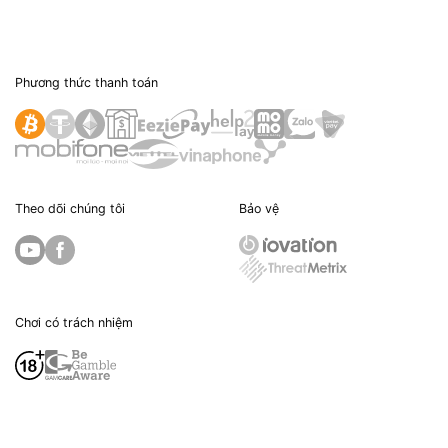
Phương thức thanh toán
Theo dõi chúng tôi
Bảo vệ
Chơi có trách nhiệm