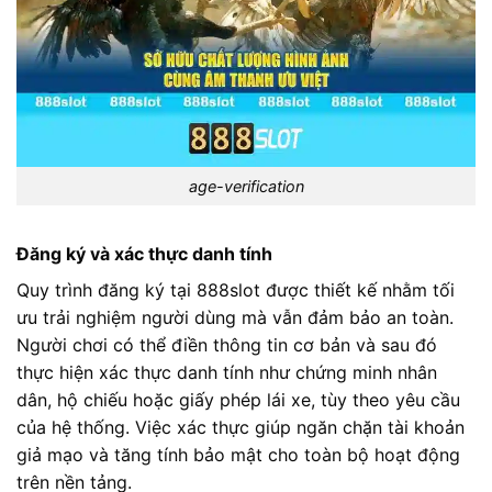
age-verification
Đăng ký và xác thực danh tính
Quy trình đăng ký tại 888slot được thiết kế nhằm tối
ưu trải nghiệm người dùng mà vẫn đảm bảo an toàn.
Người chơi có thể điền thông tin cơ bản và sau đó
thực hiện xác thực danh tính như chứng minh nhân
dân, hộ chiếu hoặc giấy phép lái xe, tùy theo yêu cầu
của hệ thống. Việc xác thực giúp ngăn chặn tài khoản
giả mạo và tăng tính bảo mật cho toàn bộ hoạt động
trên nền tảng.