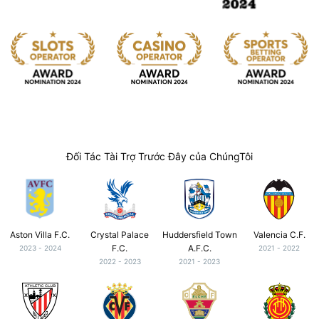
Đối Tác Tài Trợ Trước Đây của ChúngTôi
Aston Villa F.C.
Crystal Palace
Huddersfield Town
Valencia C.F.
F.C.
A.F.C.
2023 - 2024
2021 - 2022
2022 - 2023
2021 - 2023