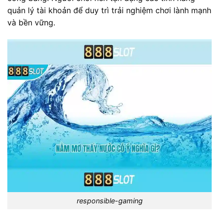
quản lý tài khoản để duy trì trải nghiệm chơi lành mạnh
và bền vững.
responsible-gaming