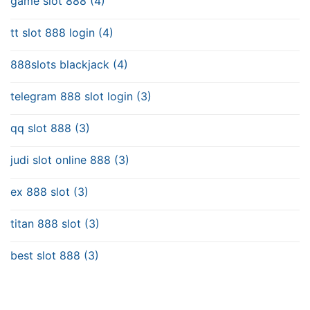
game slot 888 (4)
tt slot 888 login (4)
888slots blackjack (4)
telegram 888 slot login (3)
qq slot 888 (3)
judi slot online 888 (3)
ex 888 slot (3)
titan 888 slot (3)
best slot 888 (3)