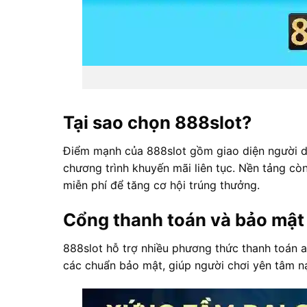
Tại sao chọn 888slot?
Điểm mạnh của 888slot gồm giao diện người dù
chương trình khuyến mãi liên tục. Nền tảng cò
miễn phí để tăng cơ hội trúng thưởng.
Cổng thanh toán và bảo mật
888slot hỗ trợ nhiều phương thức thanh toán a
các chuẩn bảo mật, giúp người chơi yên tâm nạp