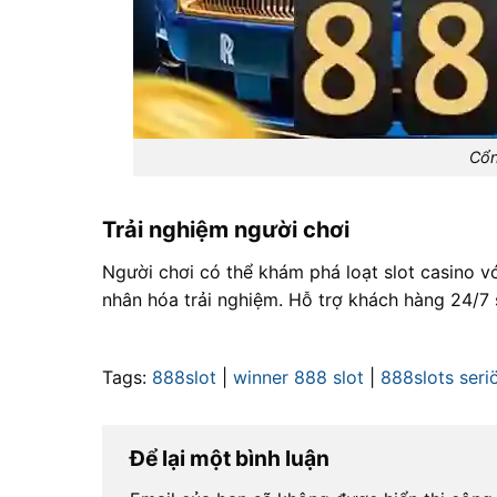
Cổn
Trải nghiệm người chơi
Người chơi có thể khám phá loạt slot casino v
nhân hóa trải nghiệm. Hỗ trợ khách hàng 24/7 
Tags:
888slot
|
winner 888 slot
|
888slots seri
Để lại một bình luận