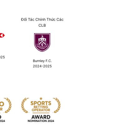
Đối Tác Chính Thức Các
CLB
025
Burnley F.C.
2024-2025