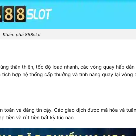
Khám phá 888slot
ng thân thiện, tốc độ load nhanh, các vòng quay hấp dẫn
n tích hợp hệ thống cấp thưởng và tính năng quay lại vòng
n toàn và đáng tin cậy. Các giao dịch được mã hóa và tuân
 tiền và rút tiền bất kỳ lúc nào.