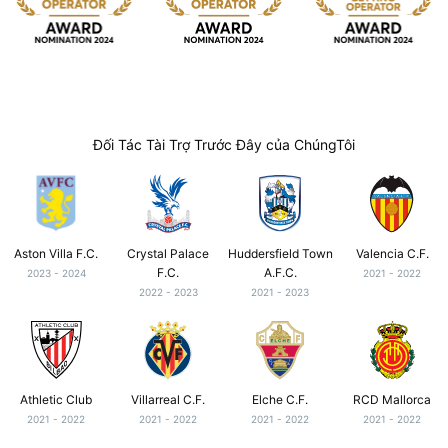
Đối Tác Tài Trợ Trước Đây của ChúngTôi
Aston Villa F.C.
Crystal Palace
Huddersfield Town
Valencia C.F.
F.C.
A.F.C.
2023 - 2024
2021 - 2022
2022 - 2023
2021 - 2023
Athletic Club
Villarreal C.F.
Elche C.F.
RCD Mallorca
2021 - 2022
2021 - 2022
2021 - 2022
2021 - 2022