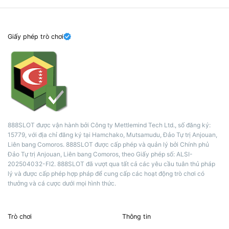
Giấy phép trò chơi
888SLOT được vận hành bởi Công ty Mettlemind Tech Ltd., số đăng ký:
15779, với địa chỉ đăng ký tại Hamchako, Mutsamudu, Đảo Tự trị Anjouan,
Liên bang Comoros. 888SLOT được cấp phép và quản lý bởi Chính phủ
Đảo Tự trị Anjouan, Liên bang Comoros, theo Giấy phép số: ALSI-
202504032-FI2. 888SLOT đã vượt qua tất cả các yêu cầu tuân thủ pháp
lý và được cấp phép hợp pháp để cung cấp các hoạt động trò chơi có
thưởng và cá cược dưới mọi hình thức.
Trò chơi
Thông tin