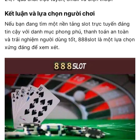
Kết luận và lựa chọn người chơi
Nếu bạn đang tìm một nền tảng slot trực tuyến đáng
tin cậy với danh mục phong phú, thanh toán an toàn
và trải nghiệm người dùng tốt, 888slot là một lựa chọn
xứng đáng để xem xét.