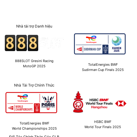
Nhà tài trợ Danh hiệu
888SLOT Gresini Racing
TotalEnergies BWF
MotoGP 2025
Sudirman Cup Finals 2025
Nhà Tài Trợ Chính Thức
HSBC BWF
TotalEnergies BWF
World Tour Finals 2025
World Championships 2025
Đối Tác Chính Thức Các CLB