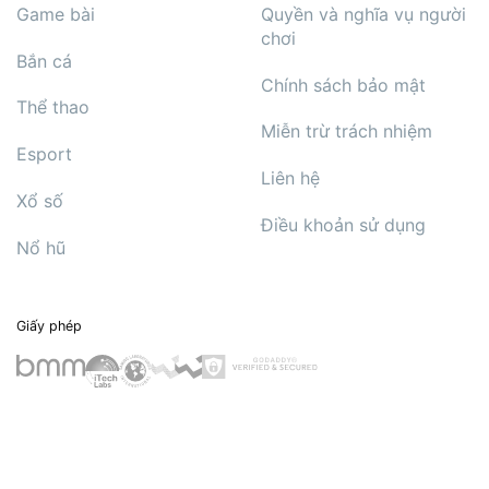
Game bài
Quyền và nghĩa vụ người
chơi
Bắn cá
Chính sách bảo mật
Thể thao
Miễn trừ trách nhiệm
Esport
Liên hệ
Xổ số
Điều khoản sử dụng
Nổ hũ
Giấy phép