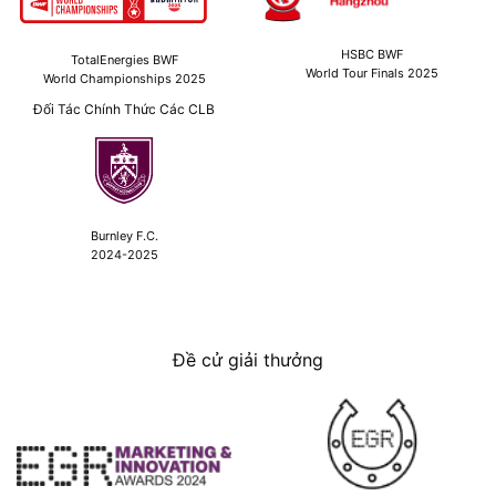
HSBC BWF
TotalEnergies BWF
World Tour Finals 2025
World Championships 2025
Đối Tác Chính Thức Các CLB
Burnley F.C.
2024-2025
Đề cử giải thưởng