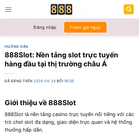
Chuyển
đến
nội
dung
Đăng nhập
Tham gia ngay
HƯỚNG DẪN
888Slot: Nền tảng slot trực tuyến
hàng đầu tại thị trường châu Á
ĐÃ ĐĂNG TRÊN
2026-05-24
BỞI
ROSE
Giới thiệu về 888Slot
888Slot là nền tảng casino trực tuyến nổi tiếng với các
trò chơi slot đa dạng, giao diện trực quan và hệ thống
thưởng hấp dẫn.