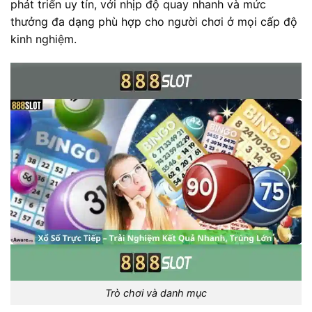
phát triển uy tín, với nhịp độ quay nhanh và mức
thưởng đa dạng phù hợp cho người chơi ở mọi cấp độ
kinh nghiệm.
Trò chơi và danh mục