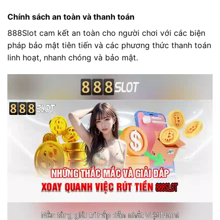
Chính sách an toàn và thanh toán
888Slot cam kết an toàn cho người chơi với các biện
pháp bảo mật tiên tiến và các phương thức thanh toán
linh hoạt, nhanh chóng và bảo mật.