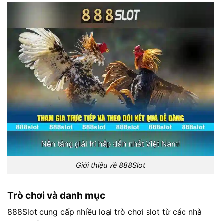
Giới thiệu về 888Slot
Trò chơi và danh mục
888Slot cung cấp nhiều loại trò chơi slot từ các nhà