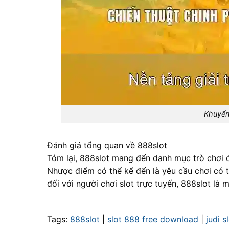
Khuyến
Đánh giá tổng quan về 888slot
Tóm lại, 888slot mang đến danh mục trò chơi 
Nhược điểm có thể kể đến là yêu cầu chơi có 
đối với người chơi slot trực tuyến, 888slot là
Tags:
888slot
|
slot 888 free download
|
judi s