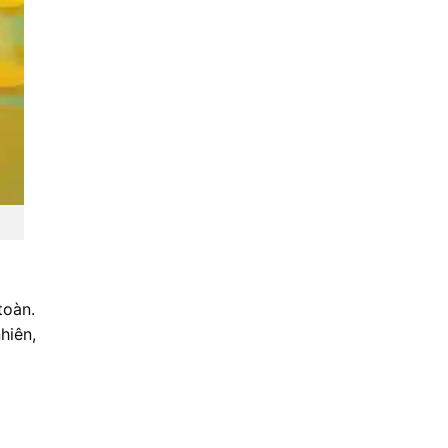
toàn.
hiên,