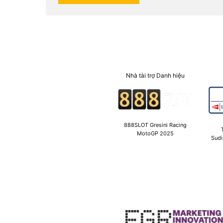
Nhà tài trợ Danh hiệu
888SLOT Gresini Racing
MotoGP 2025
Sudi