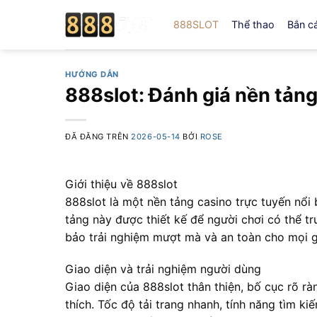
Chuyển
888SLOT
Thể thao
Bắn c
đến
nội
dung
HƯỚNG DẪN
888slot: Đánh giá nền tảng
ĐÃ ĐĂNG TRÊN
2026-05-14
BỞI
ROSE
Giới thiệu về 888slot
888slot là một nền tảng casino trực tuyến nổi
tảng này được thiết kế để người chơi có thể tr
bảo trải nghiệm mượt mà và an toàn cho mọi g
Giao diện và trải nghiệm người dùng
Giao diện của 888slot thân thiện, bố cục rõ rà
thích. Tốc độ tải trang nhanh, tính năng tìm ki